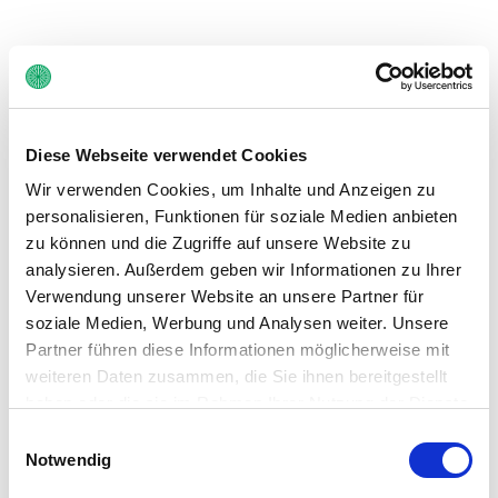
Diese Webseite verwendet Cookies
Ein Fehler ist aufgetreten
Wir verwenden Cookies, um Inhalte und Anzeigen zu
personalisieren, Funktionen für soziale Medien anbieten
Zurück zur Startseite
zu können und die Zugriffe auf unsere Website zu
analysieren. Außerdem geben wir Informationen zu Ihrer
Verwendung unserer Website an unsere Partner für
soziale Medien, Werbung und Analysen weiter. Unsere
Partner führen diese Informationen möglicherweise mit
weiteren Daten zusammen, die Sie ihnen bereitgestellt
haben oder die sie im Rahmen Ihrer Nutzung der Dienste
gesammelt haben. Sie geben Einwilligung zu unseren
Einwilligungsauswahl
Cookies, wenn Sie unsere Webseite weiterhin nutzen.
Notwendig