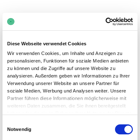
Diese Webseite verwendet Cookies
Ein Fehler ist aufgetreten
Wir verwenden Cookies, um Inhalte und Anzeigen zu
personalisieren, Funktionen für soziale Medien anbieten
Zurück zur Startseite
zu können und die Zugriffe auf unsere Website zu
analysieren. Außerdem geben wir Informationen zu Ihrer
Verwendung unserer Website an unsere Partner für
soziale Medien, Werbung und Analysen weiter. Unsere
Partner führen diese Informationen möglicherweise mit
weiteren Daten zusammen, die Sie ihnen bereitgestellt
haben oder die sie im Rahmen Ihrer Nutzung der Dienste
gesammelt haben. Sie geben Einwilligung zu unseren
Einwilligungsauswahl
Cookies, wenn Sie unsere Webseite weiterhin nutzen.
Notwendig