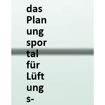
das
Plan
ung
spor
tal
für
Lüft
ung
s-