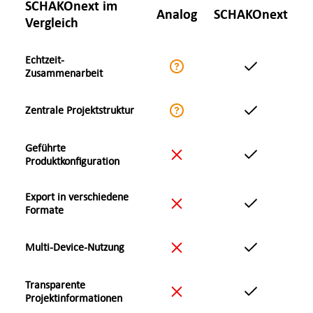
SCHAKO
next
im
Analog
SCHAKO
next
Vergleich
SCHAKONext Features im Vergleich
Echtzeit-
Nicht vergleichbar
Ja
Zusammenarbeit
Nicht vergleichbar
Ja
Zentrale Projektstruktur
Geführte
Nein
Ja
Produktkonfiguration
Export in verschiedene
Nein
Ja
Formate
Nein
Ja
Multi-Device-Nutzung
Transparente
Nein
Ja
Projektinformationen